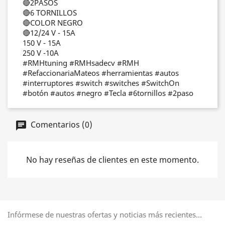
🔴2PASOS
🔴6 TORNILLOS
🔴COLOR NEGRO
🔴12/24 V - 15A
150 V - 15A
250 V -10A
#RMHtuning
#RMHsadecv
#RMH
#RefaccionariaMateos
#herramientas
#autos
#interruptores
#switch
#switches
#SwitchOn
#botón
#autos
#negro
#Tecla
#6tornillos
#2paso
Comentarios (0)
No hay reseñas de clientes en este momento.
Infórmese de nuestras ofertas y noticias más recientes...