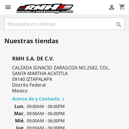
shopping_cart



Nuestras tiendas
RMH S.A. DE C.V.
CALZADA IGNACIO ZARAGOZA NO.2582, COL.
SANTA MARTHA ACATITLA
09140 IZTAPALAPA
Distrito Federal
Mexico
Acerca de y Contacto

Lun.
09:00AM - 06:00PM
Mar.
09:00AM - 06:00PM
Mié.
09:00AM - 06:00PM
Jue.
09:00AM - 06:00PM