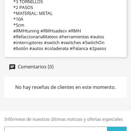
*3 TORNILLOS
*2 PASOS
*MATERIAL: METAL
*10A
*5cm
#RMHtuning
#RMHsadecv
#RMH
#RefaccionariaMateos
#herramientas
#autos
#interruptores
#switch
#switches
#SwitchOn
#botón
#autos
#coladerata
#Palanca
#2pasos
Comentarios (0)
No hay reseñas de clientes en este momento.
Infórmese de nuestras últimas noticias y ofertas especiales