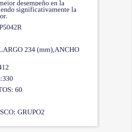
 mejor desempeño en la
iendo significativamente la
or.
P5042R
LARGO 234 (mm),ANCHO
412
:330
OS: 60
SCO: GRUPO2