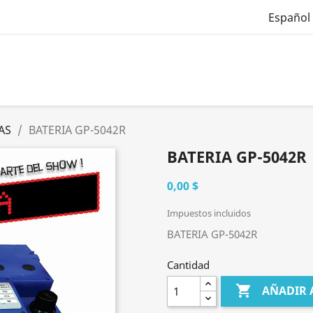
Español
AS
BATERIA GP-5042R
BATERIA GP-5042R
0,00 $
Impuestos incluidos
BATERIA GP-5042R
Cantidad

AÑADIR 