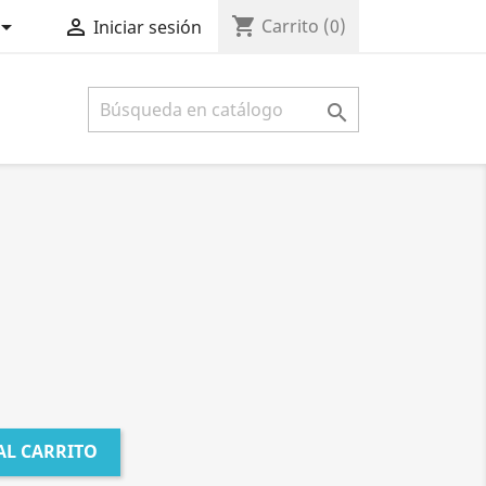
shopping_cart


Carrito
(0)
Iniciar sesión

AL CARRITO