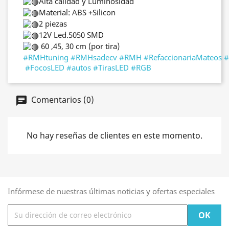
Alta calidad y Luminosidad
Material: ABS +Silicon
2 piezas
12V Led.5050 SMD
60 ,45, 30 cm (por tira)
#RMHtuning
#RMHsadecv
#RMH
#RefaccionariaMateos
#
#FocosLED
#autos
#TirasLED
#RGB
Comentarios (0)
No hay reseñas de clientes en este momento.
Infórmese de nuestras últimas noticias y ofertas especiales