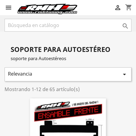
shopping_cart



SOPORTE PARA AUTOESTÉREO
soporte para Autoestéreos
Relevancia

Mostrando 1-12 de 65 artículo(s)